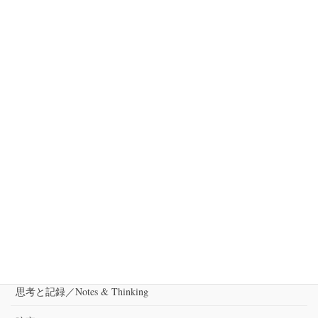
お知らせ
次の記事
幻灯会2019秋、10月13日
（日）20:00開催
2019-09-07
カテゴリー
出演
審査
思考と記録／Notes & Thinking