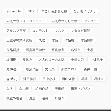
gallery716
NHK
すこし色あせた旅
ひとモノガタリ
みえの森フォトコンテスト
みえ森づくりサポートセンター
アルスプラザ
コンテスト
マスク
マタタビ日記
三重県林業研究所
久居
作品
作品展
作品撮影
作品鑑賞
写真専門学校
写真教室
名張市
土器
堤側庵
夏休み
大人のローカル誌
小畑太刀
小畑幸子
尾仲浩二
彫刻作品
文化祭
新型コロナ
森井 一鷹
森 武史
澤田勝行
田中小枝
田山湖雪
界隈
界隈Ⅱ
白冬
白山釜
絵画作品
美術館
街道マガジン
視覚障害者
講座
還愚
野焼き