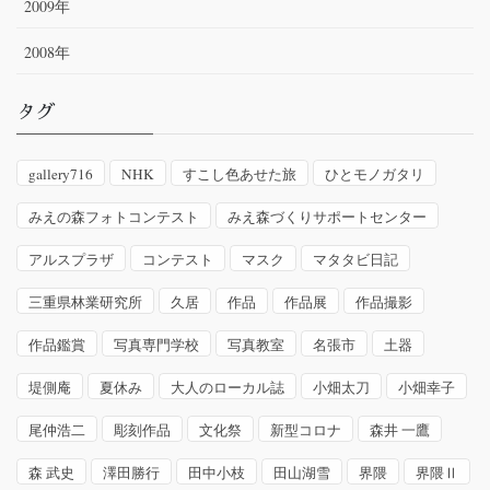
2009年
2008年
タグ
gallery716
NHK
すこし色あせた旅
ひとモノガタリ
みえの森フォトコンテスト
みえ森づくりサポートセンター
アルスプラザ
コンテスト
マスク
マタタビ日記
三重県林業研究所
久居
作品
作品展
作品撮影
作品鑑賞
写真専門学校
写真教室
名張市
土器
堤側庵
夏休み
大人のローカル誌
小畑太刀
小畑幸子
尾仲浩二
彫刻作品
文化祭
新型コロナ
森井 一鷹
森 武史
澤田勝行
田中小枝
田山湖雪
界隈
界隈Ⅱ