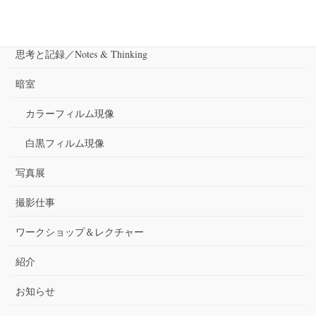
ー
ジ
審査
送
思考と記録／Notes & Thinking
り
暗室
カラーフィルム現像
白黒フィルム現像
写真展
撮影仕事
ワークショップ＆レクチャー
紹介
お知らせ