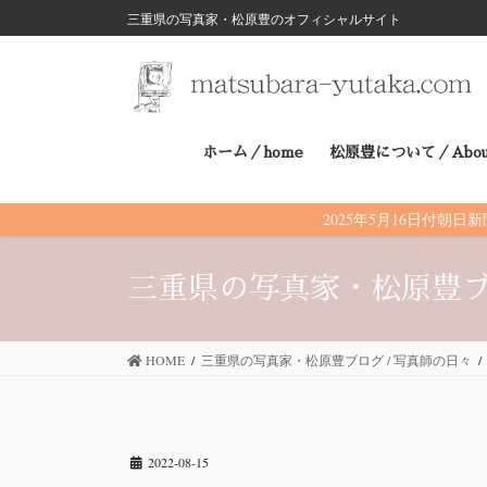
三重県の写真家・松原豊のオフィシャルサイト
コ
ナ
ン
ビ
テ
ゲ
ホーム／home
松原豊について／Abou
ン
ー
ツ
シ
2025年5月16日付
に
ョ
三重県の写真家・松原豊ブ
移
ン
動
に
HOME
三重県の写真家・松原豊ブログ / 写真師の日々
移
動
2022-08-15