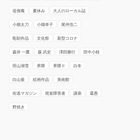
堤側庵
夏休み
大人のローカル誌
小畑太刀
小畑幸子
尾仲浩二
彫刻作品
文化祭
新型コロナ
森井 一鷹
森 武史
澤田勝行
田中小枝
田山湖雪
界隈
界隈Ⅱ
白冬
白山釜
絵画作品
美術館
街道マガジン
視覚障害者
講座
還愚
野焼き