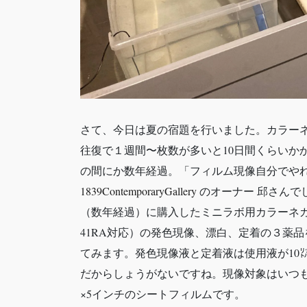
さて、今日は夏の宿題を行いました。カラー
往復で１週間〜枚数が多いと10日間くらいか
の間にか数年経過。「フィルム現像自分でや
1839ContemporaryGallery
のオーナー 邱さんで
（数年経過）に購入したミニラボ用カラーネガフィ
41RA対応）の発色現像、漂白、定着の３薬品
てみます。発色現像液と定着液は使用液が10
だからしょうがないですね。現像対象はいつも使用して
×5インチのシートフィルムです。