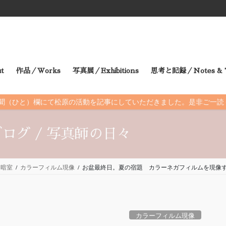
t
作品／Works
写真展／Exhibitions
思考と記録／Notes & T
朝日新聞（ひと）欄にて松原の活動を記事にしていただきました。是非ご一
ログ / 写真師の日々
暗室
カラーフィルム現像
お盆最終日。夏の宿題 カラーネガフィルムを現像
カラーフィルム現像