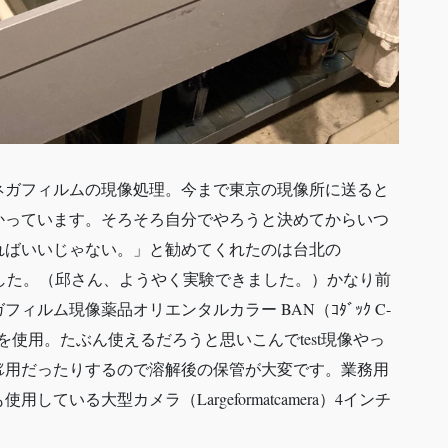
ネガフィルムの現像処理。
今まで東京の現像所に送ると
かっています。そろそろ自分でやろうと決めてからいつ
ればいいじゃない。」と勧めてくれたのは台北の
した。（邱さん、ようやく実験できました。）かなり前
ルム現像薬品オリエンタルカラー BAN（ｺﾀﾞｯｸ C-
を使用。たぶん使えるだろうと思いこんでtest現像やっ
㍑用だったりするので溶解後の保管が大変です。業務用
いる大型カメラ（Largeformatcamera）4インチ