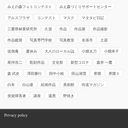
みえの森フォトコンテスト
みえ森づくりサポートセンター
アルスプラザ
コンテスト
マスク
マタタビ日記
三重県林業研究所
久居
作品
作品展
作品撮影
作品鑑賞
写真専門学校
写真教室
名張市
土器
堤側庵
夏休み
大人のローカル誌
小畑太刀
小畑幸子
尾仲浩二
彫刻作品
文化祭
新型コロナ
森井 一鷹
森 武史
澤田勝行
田中小枝
田山湖雪
界隈
界隈Ⅱ
白冬
白山釜
絵画作品
美術館
街道マガジン
視覚障害者
講座
還愚
野焼き
Privacy policy