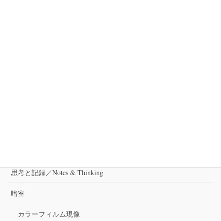
次の記事
橋本純司による「文庫本改
装を楽しむ会」6月19日、日
曜日開催。
2016-06-14
カテゴリー
出演
審査
思考と記録／Notes & Thinking
暗室
カラーフィルム現像