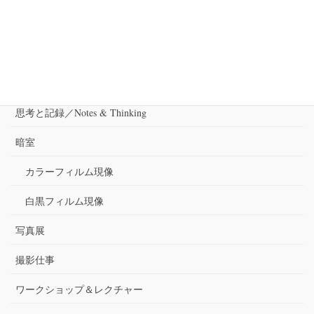
カテゴリー
出演
審査
思考と記録／Notes & Thinking
暗室
カラーフィルム現像
白黒フィルム現像
写真展
撮影仕事
ワークショップ＆レクチャー