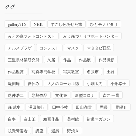
タグ
gallery716
NHK
すこし色あせた旅
ひとモノガタリ
みえの森フォトコンテスト
みえ森づくりサポートセンター
アルスプラザ
コンテスト
マスク
マタタビ日記
三重県林業研究所
久居
作品
作品展
作品撮影
作品鑑賞
写真専門学校
写真教室
名張市
土器
堤側庵
夏休み
大人のローカル誌
小畑太刀
小畑幸子
尾仲浩二
彫刻作品
文化祭
新型コロナ
森井 一鷹
森 武史
澤田勝行
田中小枝
田山湖雪
界隈
界隈Ⅱ
白冬
白山釜
絵画作品
美術館
街道マガジン
視覚障害者
講座
還愚
野焼き