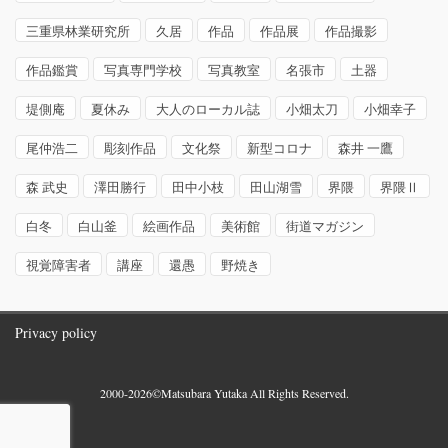
三重県林業研究所
久居
作品
作品展
作品撮影
作品鑑賞
写真専門学校
写真教室
名張市
土器
堤側庵
夏休み
大人のローカル誌
小畑太刀
小畑幸子
尾仲浩二
彫刻作品
文化祭
新型コロナ
森井 一鷹
森 武史
澤田勝行
田中小枝
田山湖雪
界隈
界隈Ⅱ
白冬
白山釜
絵画作品
美術館
街道マガジン
視覚障害者
講座
還愚
野焼き
Privacy policy
2000-2026©Matsubara Yutaka All Rights Reserved.