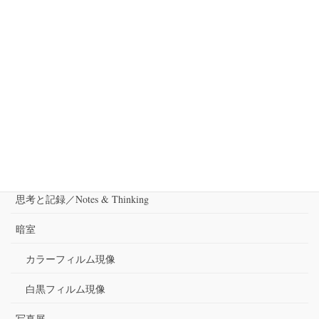
次の記事
銭湯探検隊の
2011-01-22
カテゴリー
出演
審査
思考と記録／Notes & Thinking
暗室
カラーフィルム現像
白黒フィルム現像
写真展