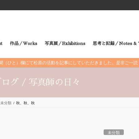
t
作品／Works
写真展／Exhibitions
思考と記録／Notes & T
朝日新聞（ひと）欄にて松原の活動を記事にしていただきました。是非ご一
ログ / 写真師の日々
未分類
秋、秋、秋
未分類