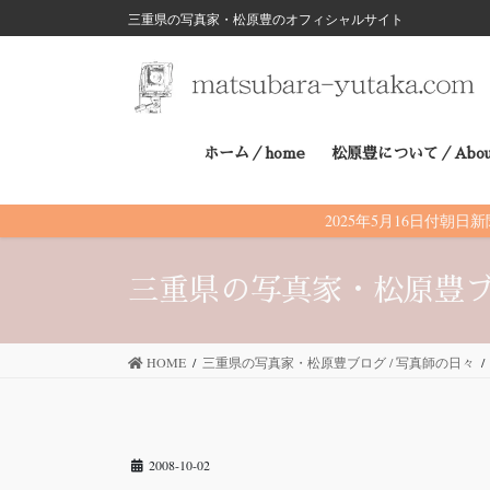
三重県の写真家・松原豊のオフィシャルサイト
コ
ナ
ン
ビ
テ
ゲ
ホーム／home
松原豊について／Abou
ン
ー
ツ
シ
2025年5月16日付
に
ョ
三重県の写真家・松原豊ブ
移
ン
動
に
HOME
三重県の写真家・松原豊ブログ / 写真師の日々
移
動
2008-10-02