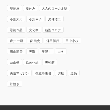
堤側庵
夏休み
大人のローカル誌
小畑太刀
小畑幸子
尾仲浩二
彫刻作品
文化祭
新型コロナ
森井 一鷹
森 武史
澤田勝行
田中小枝
田山湖雪
界隈
界隈Ⅱ
白冬
白山釜
絵画作品
美術館
街道マガジン
視覚障害者
講座
還愚
野焼き