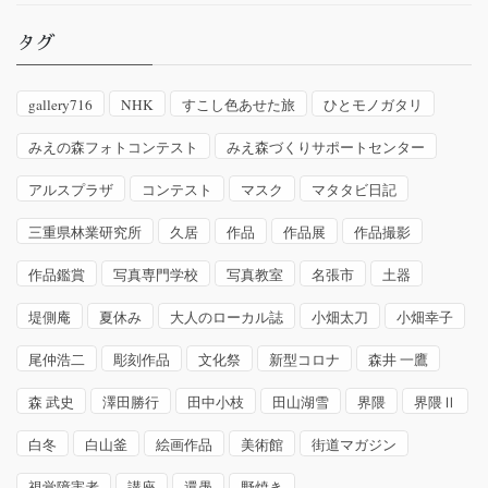
タグ
gallery716
NHK
すこし色あせた旅
ひとモノガタリ
みえの森フォトコンテスト
みえ森づくりサポートセンター
アルスプラザ
コンテスト
マスク
マタタビ日記
三重県林業研究所
久居
作品
作品展
作品撮影
作品鑑賞
写真専門学校
写真教室
名張市
土器
堤側庵
夏休み
大人のローカル誌
小畑太刀
小畑幸子
尾仲浩二
彫刻作品
文化祭
新型コロナ
森井 一鷹
森 武史
澤田勝行
田中小枝
田山湖雪
界隈
界隈Ⅱ
白冬
白山釜
絵画作品
美術館
街道マガジン
視覚障害者
講座
還愚
野焼き