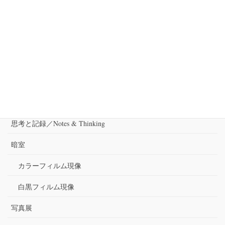
神
2013-08-19
カテゴリー
出演
審査
思考と記録／Notes & Thinking
暗室
カラーフィルム現像
白黒フィルム現像
写真展