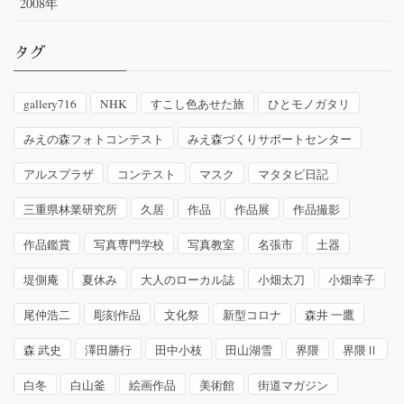
2008年
タグ
gallery716
NHK
すこし色あせた旅
ひとモノガタリ
みえの森フォトコンテスト
みえ森づくりサポートセンター
アルスプラザ
コンテスト
マスク
マタタビ日記
三重県林業研究所
久居
作品
作品展
作品撮影
作品鑑賞
写真専門学校
写真教室
名張市
土器
堤側庵
夏休み
大人のローカル誌
小畑太刀
小畑幸子
尾仲浩二
彫刻作品
文化祭
新型コロナ
森井 一鷹
森 武史
澤田勝行
田中小枝
田山湖雪
界隈
界隈Ⅱ
白冬
白山釜
絵画作品
美術館
街道マガジン