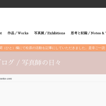
t
作品／Works
写真展／Exhibitions
思考と記録／Notes & T
朝日新聞（ひと）欄にて松原の活動を記事にしていただきました。是非ご一
ログ / 写真師の日々
notes-core