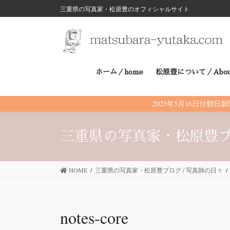
三重県の写真家・松原豊のオフィシャルサイト
コ
ナ
ン
ビ
テ
ゲ
ホーム／home
松原豊について／Abou
ン
ー
ツ
シ
2025年5月16日付
に
ョ
三重県の写真家・松原豊ブ
移
ン
動
に
HOME
三重県の写真家・松原豊ブログ / 写真師の日々
移
notes-core
動