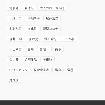
堤側庵
夏休み
大人のローカル誌
小畑太刀
小畑幸子
尾仲浩二
彫刻作品
文化祭
新型コロナ
森井 一鷹
森 武史
澤田勝行
田中小枝
田山湖雪
界隈
界隈Ⅱ
白冬
白山釜
絵画作品
美術館
街道マガジン
視覚障害者
講座
還愚
野焼き