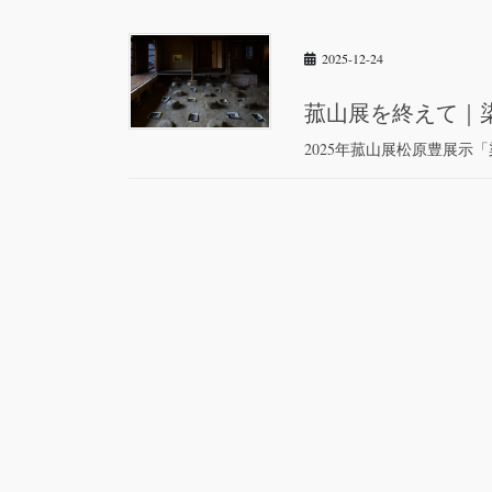
2025-12-24
菰山展を終えて｜
2025年菰山展松原豊展示