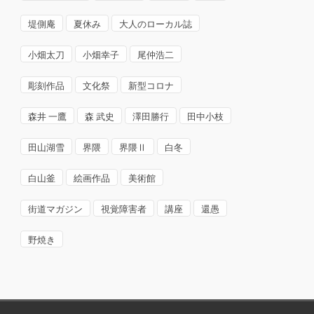
堤側庵
夏休み
大人のローカル誌
小畑太刀
小畑幸子
尾仲浩二
彫刻作品
文化祭
新型コロナ
森井 一鷹
森 武史
澤田勝行
田中小枝
田山湖雪
界隈
界隈Ⅱ
白冬
白山釜
絵画作品
美術館
街道マガジン
視覚障害者
講座
還愚
野焼き