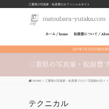
三重県の写真家・松原豊のオフィシャルサイト
コ
ナ
ン
ビ
テ
ゲ
ホーム／home
松原豊について／Abou
ン
ー
ツ
シ
2025年5月16日付
に
ョ
三重県の写真家・松原豊ブ
移
ン
動
に
HOME
三重県の写真家・松原豊ブログ / 写真師の日々
移
テクニカル
動