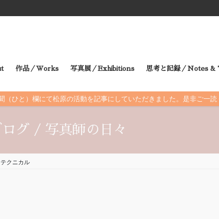
t
作品／Works
写真展／Exhibitions
思考と記録／Notes & T
朝日新聞（ひと）欄にて松原の活動を記事にしていただきました。是非ご一
ログ / 写真師の日々
テクニカル