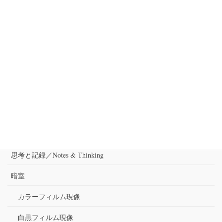
春のお知らせ！
久しぶりのブログ更新です。 先日、三重ローカル誌NAGIの取材で
三重美杉町にでかけました。偶然にも取材先では以前写真集「村
の記憶」で撮影させてもらった方に出会ったりして「ご縁」繋が
りの不思議さを感じさせていただきました。 […]
カテゴリー
出演
審査
思考と記録／Notes & Thinking
暗室
カラーフィルム現像
白黒フィルム現像