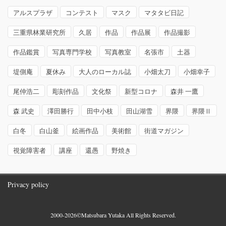
アルスプラザ
コンテスト
マスク
マタタビ日記
三重県林業研究所
久居
作品
作品展
作品撮影
作品鑑賞
写真専門学校
写真教室
名張市
土器
堤側庵
夏休み
大人のローカル誌
小畑太刀
小畑幸子
尾仲浩二
彫刻作品
文化祭
新型コロナ
森井 一鷹
森 武史
澤田勝行
田中小枝
田山湖雪
界隈
界隈Ⅱ
白冬
白山釜
絵画作品
美術館
街道マガジン
視覚障害者
講座
還愚
野焼き
Privacy policy
2000-2026©Matsubara Yutaka All Rights Reserved.