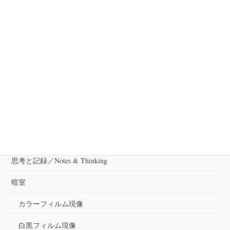
「土器」作品展のお知らせ
いつの間にか8月が終わっていました。 台風の影響なのか不安定な
天気が続いている三重美里です。 7月末に三重県津市白山町にある
白山釜の田中小枝さんの焼き物を撮影させていただきました。 そ
の作品展が9月4日〜三重県名張市にあ […]
カテゴリー
出演
審査
思考と記録／Notes & Thinking
暗室
カラーフィルム現像
白黒フィルム現像