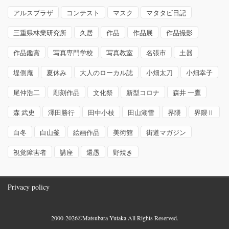
アルスプラザ
コンテスト
マスク
マタタビ日記
三重県林業研究所
久居
作品
作品展
作品撮影
作品鑑賞
写真専門学校
写真教室
名張市
土器
堤側庵
夏休み
大人のローカル誌
小畑太刀
小畑幸子
尾仲浩二
彫刻作品
文化祭
新型コロナ
森井 一鷹
森 武史
澤田勝行
田中小枝
田山湖雪
界隈
界隈Ⅱ
白冬
白山釜
絵画作品
美術館
街道マガジン
視覚障害者
講座
還愚
野焼き
Privacy policy
2000-2026©Matsubara Yutaka All Rights Reserved.