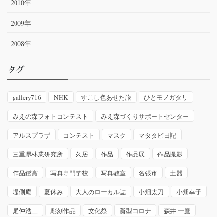
2010年
2009年
2008年
タグ
gallery716
NHK
すこし色あせた旅
ひとモノガタリ
みえの森フォトコンテスト
みえ森づくりサポートセンター
アルスプラザ
コンテスト
マスク
マタタビ日記
三重県林業研究所
久居
作品
作品展
作品撮影
作品鑑賞
写真専門学校
写真教室
名張市
土器
堤側庵
夏休み
大人のローカル誌
小畑太刀
小畑幸子
尾仲浩二
彫刻作品
文化祭
新型コロナ
森井 一鷹