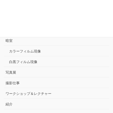
出演
審査
思考と記録／Notes & Thinking
暗室
カラーフィルム現像
白黒フィルム現像
写真展
撮影仕事
ワークショップ＆レクチャー
紹介