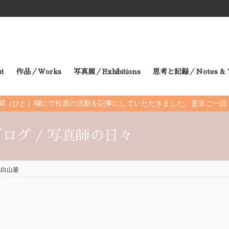
t
作品／Works
写真展／Exhibitions
思考と記録／Notes & T
朝日新聞（ひと）欄にて松原の活動を記事にしていただきました。是非ご一
ログ / 写真師の日々
白山釜