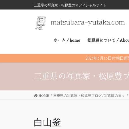
三重県の写真家・松原豊のオフィシャルサイト
コ
ナ
ン
ビ
テ
ゲ
ホーム／home
松原豊について／Abou
ン
ー
ツ
シ
2025年5月16日付
に
ョ
三重県の写真家・松原豊ブ
移
ン
動
に
HOME
三重県の写真家・松原豊ブログ / 写真師の日々
移
白山釜
動