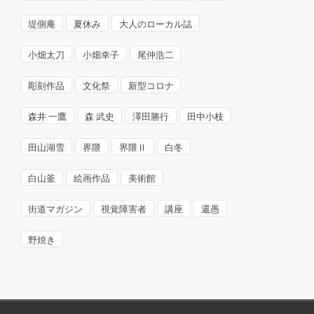
堤側庵
夏休み
大人のローカル誌
小畑太刀
小畑幸子
尾仲浩二
彫刻作品
文化祭
新型コロナ
森井 一鷹
森 武史
澤田勝行
田中小枝
田山湖雪
界隈
界隈Ⅱ
白冬
白山釜
絵画作品
美術館
街道マガジン
視覚障害者
講座
還愚
野焼き