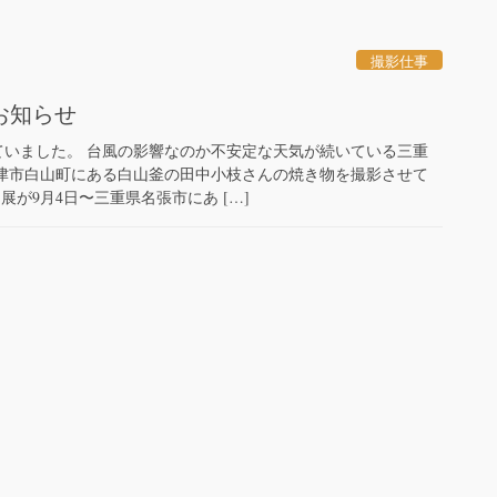
撮影仕事
お知らせ
ていました。 台風の影響なのか不安定な天気が続いている三重
県津市白山町にある白山釜の田中小枝さんの焼き物を撮影させて
展が9月4日〜三重県名張市にあ […]