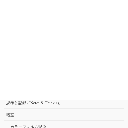
ワークショップ＆レクチャー
一般の方も参加できる藝術学舎2022年度夏の
公開講座講師を担当します。
こんにちは。三重県の写真家松原豊です。 6月に入り最初の週末。
暦、二十四節季では明日6日が芒種になりますね。里山では蛍が飛
び交う時期。事務所近所でも毎年2，3匹飛んでいる姿を見ること
ができます。晴れているので草刈りのエン […]
カテゴリー
出演
審査
思考と記録／Notes & Thinking
暗室
カラーフィルム現像