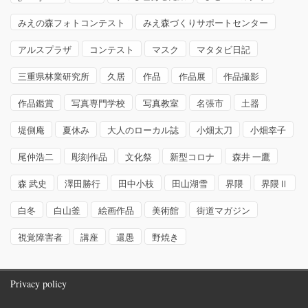
みえの森フォトコンテスト
みえ森づくりサポートセンター
アルスプラザ
コンテスト
マスク
マタタビ日記
三重県林業研究所
久居
作品
作品展
作品撮影
作品鑑賞
写真専門学校
写真教室
名張市
土器
堤側庵
夏休み
大人のローカル誌
小畑太刀
小畑幸子
尾仲浩二
彫刻作品
文化祭
新型コロナ
森井 一鷹
森 武史
澤田勝行
田中小枝
田山湖雪
界隈
界隈Ⅱ
白冬
白山釜
絵画作品
美術館
街道マガジン
視覚障害者
講座
還愚
野焼き
Privacy policy