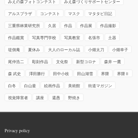
みえの森フォトコンテスト
みえ森づくりサポートセンター
アルスプラザ
コンテスト
マスク
マタタビ日記
三重県林業研究所
久居
作品
作品展
作品撮影
作品鑑賞
写真専門学校
写真教室
名張市
土器
堤側庵
夏休み
大人のローカル誌
小畑太刀
小畑幸子
尾仲浩二
彫刻作品
文化祭
新型コロナ
森井 一鷹
森 武史
澤田勝行
田中小枝
田山湖雪
界隈
界隈Ⅱ
白冬
白山釜
絵画作品
美術館
街道マガジン
視覚障害者
講座
還愚
野焼き
Privacy policy