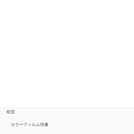
日記
大阪写真展巡り
gallery176での会議を終えた翌日大阪で写真展巡りでした。 ソー
ル・ライター展@伊丹市立美術館。平日にもかかわらず沢山のか
たが観覧してました。（gallery176も参加する関連企画もありま
す。） そのあとビジュア […]
カテゴリー
出演
審査
思考と記録／Notes & Thinking
暗室
カラーフィルム現像